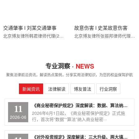
交通肇事 I 刘某交通肇事
故意伤害 I 史某故意伤害
北京博友律所韩君律师代理(2024)冀0281刑初95号交通肇事罪案，专业处理缓刑考验期内再···
北京博友律所张振邦律师代理(2025)京0105刑初390号故意伤害罪案，专业处理轻伤害案件辩···
专业洞察 ·
NEWS
聚焦法律前沿资讯，解读热点案例，分享实用法律知识，为您的权益保驾护航
新闻资讯
法律解读
博友普法
行业洞察
《商业秘密保护规定》深度解读：数据、算法纳入保护，企业合规刻不容缓
11
2026年6月1日起，《商业秘密保护规定》正式施
2026-06
行，首次将“数据”“算法”纳入商业秘密···
《对外投资规定》深度解读：三大升级、两大填补、一条红线