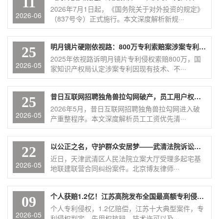
11
2026年7月1日起，《国务院关于对外投资的规定》
2026-06
（837号令）正式施行。本文深度解析新规···
明月镜片硬刚依视路：800万专利索赔案涉案专利被裁定全部无效
25
2025年依视路诉明月镜片专利侵权索赔800万，国
2026-05
家知识产权局认定涉案专利因现有技术、不···
昔日互联网招聘独角兽拉勾网破产，员工用户权益如何保障？
25
2026年5月，昔日互联网招聘独角兽拉勾网进入破
2026-05
产重整程序。本文深度解析员工工资优先清···
以公正之名，守护群众安居梦——武清法院诉讼服务中心立案现场纪实
22
近日，天津武清区人民法院立案大厅受理多起宅基
2026-05
地联建联营合同纠纷案件。北京博友律师···
个人获赔1.2亿！江苏高院发布全国最高额专利侵权赔偿案，释放了什么信号？
09
个人专利侵权，1.2亿赔偿，江苏十大典型案件，专
2026-05
利侵权判定，先用权抗辩，技术许可以及···