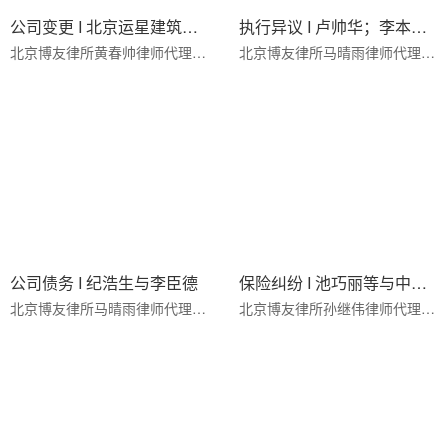
公司变更 I 北京运星建筑器材租赁有限公司与川人（北京）建设发展有限
执行异议 I 卢帅华；李本忠；北京华夏德文服装服饰有限责任公司执行异议
北京博友律所黄春帅律师代理(2022)京0114民初17600号追加变更被执行人异议之诉案，专业···
北京博友律所马晴雨律师代理(2022)京0105民初35194号执行异议之诉案，专业处理一人公司···
公司债务 I 纪浩生与李臣德
保险纠纷 I 池巧丽等与中国太平洋财产保险股份有限公司北京分公司等机动车交通事故责任纠纷
北京博友律所马晴雨律师代理(2022)京0105民初35056号执行异议之诉案，专业处理一人公司···
北京博友律所孙继伟律师代理(2018)京0112民初22521号机动车交通事故责任纠纷案，专业处···