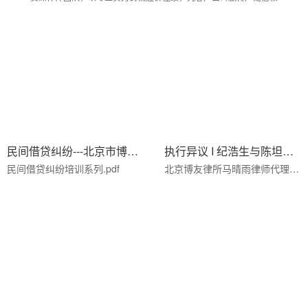
民间借贷纠纷---北京市博友律师事务所
执行异议 I 纪浩生与陈坦申请执行人执行异议之
民间借贷纠纷培训系列.pdf
北京博友律所马晴雨律师代理(2022)京0105民初35052号申请执行人执行异议之诉案，专业处···