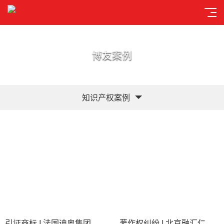
博友案例
知识产权案例
引证商标 I 法国迪奥集团有限公司与克里斯蒂昂·迪奥尔服装有限公司
著作权纠纷 I 北京融汇仁和教育科技有限公司等与经济科学出版社