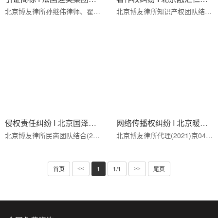
北京博友律所孙继伟律师、翟成果律师代理(2020)京行终3687号法国迪奥商标行政纠纷案，专业处理商标驳回复审···
北京博友律所知识产权团队结合(2022)京民申118号侵害著作权纠纷再审审查案，深度解析再审程序的启动条件、审···
侵权责任纠纷 I 北京国泽天馨环保科技有限公司与极客影业（上海）有限公司
网络传播权纠纷 I 北京暖石基业投资顾问有限公司与上海寻梦信息技术有限公司
北京博友律所民商团队结合(2022)京03民终7437号侵权责任纠纷案，深度解析企业侵权责任的认定标准、因果关系···
北京博友律所代理(2021)京0491民初21525号侵害作品信息网络传播权案，成功为权利人维权，专业处理电商平台图···
首页
1
1/1
尾页
<<
>>