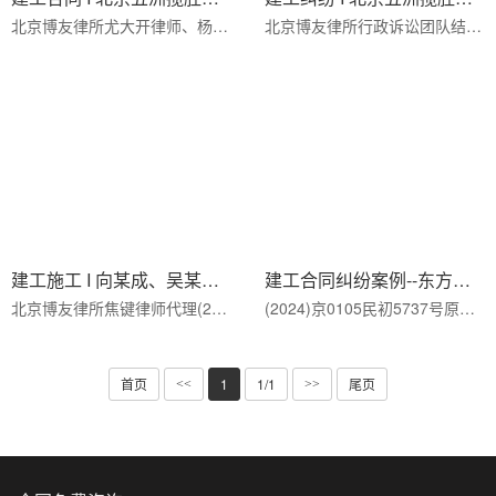
北京博友律所尤大开律师、杨剑律师代理(2022)京0106民初18465号买卖合同纠纷案，专业处理货款追收、质量异议···
北京博友律所行政诉讼团队结合(2017)内0102行初41号土地行政确认案，深度解析土地权属争议处理、行政诉讼程···
建工施工 I 向某成、吴某与荆州市某某房地产开发有限公司、荆州市某某科技有限公司
建工合同纠纷案例--东方华脉VS斯普瑞斯
北京博友律所焦键律师代理(2024)鄂10民终2540号建设工程施工合同纠纷二审案，专业处理工程款纠纷、实际施工···
(2024)京0105民初5737号原告:北京东方华脉工程设计有限公司，住所地北京市海淀区紫竹院路81号院3号楼9层909···
首页
1
1/1
尾页
<<
>>