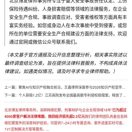
北京博友律师事务所专注于重大安全事故责任认定、工伤
保险待遇纠纷、人身损害赔偿等领域的法律服务，在企业
安全生产合规、事故调查应对、受害者维权等方面具有丰
富实务经验。如您或身边人在本次事故中受到侵害，或您
所在的单位需要安全生产合规建设方面的法律支持，欢迎
通过官网或微信公众号联系我们。
（本文基于官方通报及公开信息整理分析，相关事实陈述以
最终调查结论为准，旨在提供法律科普服务，不构成具体法
律建议。如遇类似情况，请及时寻求专业律师帮助。）
上一篇：
聚焦AI与知识产权融合前沿，王鑫律师深度参与2026知识产权宣传周系列活动
下一篇：
个人获赔1.2亿！江苏高院发布全国最高额专利侵权赔偿案，释放了什么信号？
北京博友律师事务所，深耕网络犯罪、刑事辩护与企业合规领域18年“
已为超过
4000家客户解决法律难题、挽回经济损失超2.2亿元
我们的律师团队具备信息网
络犯罪案件的深厚辩护经验，可提供7×24小时专属咨询、案件进度实时可查、
1V1定制解决方案等服务。...