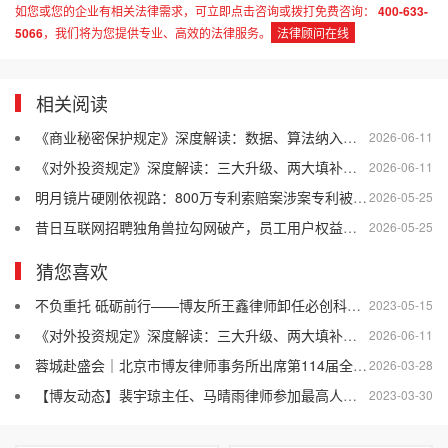
如您或您的企业有相关法律需求，可立即点击咨询或拨打免费咨询：
400-633-
5066
，我们将为您提供专业、高效的法律服务。
法律顾问在线
相关阅读
《商业秘密保护规定》深度解读：数据、算法纳入保护，企业合规刻不容缓
2026-06-11
《对外投资规定》深度解读：三大升级、两大填补、一条红线
2026-06-11
明月镜片硬刚依视路：800万专利索赔案涉案专利被裁定全部无效
2026-05-25
昔日互联网招聘独角兽拉勾网破产，员工用户权益如何保障？
2026-05-25
猜您喜欢
不负重托 砥砺前行——博友所王鑫律师卸任必创科技公司独立董事
2023-05-15
《对外投资规定》深度解读：三大升级、两大填补、一条红线
2026-06-11
蓉城赴盛会｜北京市博友律师事务所出席第114届全国糖酒商品交易会
2026-03-28
【博友动态】裴宇琼主任、马晴雨律师参加最高人民法院重大案件庭审
2023-03-30