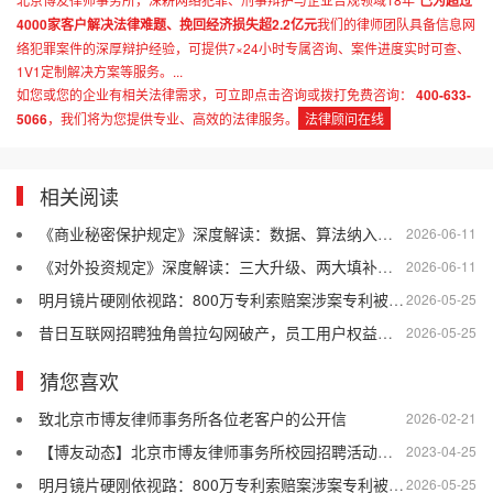
已为超过
4000家客户解决法律难题、挽回经济损失超2.2亿元
我们的律师团队具备信息网
络犯罪案件的深厚辩护经验，可提供7×24小时专属咨询、案件进度实时可查、
1V1定制解决方案等服务。...
如您或您的企业有相关法律需求，可立即点击咨询或拨打免费咨询：
400-633-
5066
，我们将为您提供专业、高效的法律服务。
法律顾问在线
相关阅读
《商业秘密保护规定》深度解读：数据、算法纳入保护，企业合规刻不容缓
2026-06-11
《对外投资规定》深度解读：三大升级、两大填补、一条红线
2026-06-11
明月镜片硬刚依视路：800万专利索赔案涉案专利被裁定全部无效
2026-05-25
昔日互联网招聘独角兽拉勾网破产，员工用户权益如何保障？
2026-05-25
猜您喜欢
致北京市博友律师事务所各位老客户的公开信
2026-02-21
【博友动态】北京市博友律师事务所校园招聘活动——北京理工大学站圆满举办
2023-04-25
明月镜片硬刚依视路：800万专利索赔案涉案专利被裁定全部无效
2026-05-25