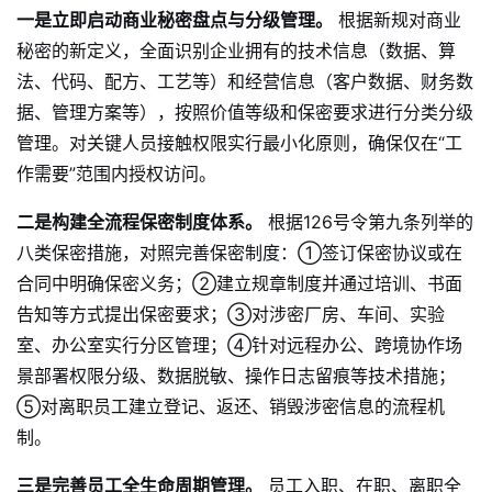
一是立即启动商业秘密盘点与分级管理。
根据新规对商业
秘密的新定义，全面识别企业拥有的技术信息（数据、算
法、代码、配方、工艺等）和经营信息（客户数据、财务数
据、管理方案等），按照价值等级和保密要求进行分类分级
管理。对关键人员接触权限实行最小化原则，确保仅在“工
作需要”范围内授权访问。
二是构建全流程保密制度体系。
根据126号令第九条列举的
八类保密措施，对照完善保密制度：①签订保密协议或在
合同中明确保密义务；②建立规章制度并通过培训、书面
告知等方式提出保密要求；③对涉密厂房、车间、实验
室、办公室实行分区管理；④针对远程办公、跨境协作场
景部署权限分级、数据脱敏、操作日志留痕等技术措施；
⑤对离职员工建立登记、返还、销毁涉密信息的流程机
制。
三是完善员工全生命周期管理。
员工入职、在职、离职全