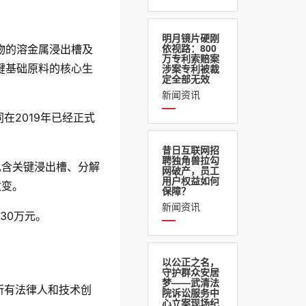
明月镜片硬刚
依视路：800
物的溶金属浸出槽及
万专利索赔案
键基础原料的核心生
涉案专利被裁
定全部无效
新闻资讯
2019年已经正式
昔日互联网招
聘独角兽拉勾
包含关键浸出槽、分解
网破产，员工
用户权益如何
改变。
保障？
新闻资讯
30万元。
以公正之名，
守护群众安居
梦——武清法
所有法律人和技术创
院诉讼服务中
心立案现场纪