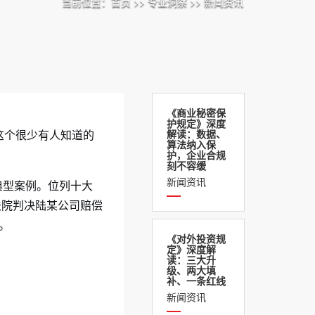
当前位置：
首页
>>
专业洞察
>>
新闻资讯
《商业秘密保
护规定》深度
解读：数据、
这个很少有人知道的
算法纳入保
护，企业合规
刻不容缓
新闻资讯
典型案例。位列十大
法院判决陆某公司赔偿
。
《对外投资规
定》深度解
读：三大升
级、两大填
补、一条红线
新闻资讯