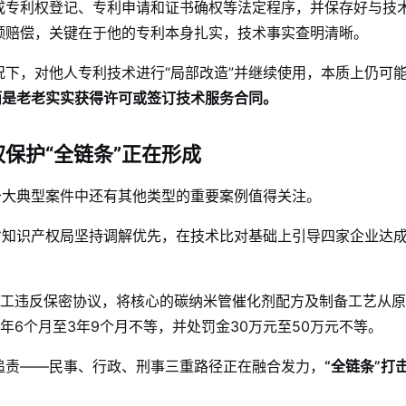
成专利权登记、专利申请和证书确权等法定程序，并保存好与技
额赔偿，关键在于他的专利本身扎实，技术事实查明清晰。
下，对他人专利技术进行“局部改造”并继续使用，本质上仍可
，而是老老实实获得许可或签订技术服务合同。
保护“全链条”正在形成
权十大典型案件中还有其他类型的重要案例值得关注。
省知识产权局坚持调解优先，在技术比对基础上引导四家企业达
员工违反保密协议，将核心的碳纳米管催化剂配方及制备工艺从
年6个月至3年9个月不等，并处罚金30万元至50万元不等。
追责——民事、行政、刑事三重路径正在融合发力，
“全链条”打