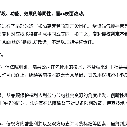
手段、功能、效果的等同性，而非表面改动。
备进行了局部改造（如隔离套管顶部开设圆孔、增设混气搅拌管
与专利对应技术特征构成相同或等同。换言之，
专利侵权判定不看
颗螺丝的“换皮式”改造，不足以规避侵权责任。
”。
”。但法院明确：陆某公司在先使用的技术，本身就来源于杜某
知许可已终止，继续实施技术缺乏善意基础，其先用权抗辩不能
置，从兼顾保护权利人利益与节约社会资源的角度出发，
创新性
止侵权的同时，允许其在法院监督下对设备限期改造，使其技术
、侵权方的营业利润以及双方历史许可费标准等因素，最终判决赔