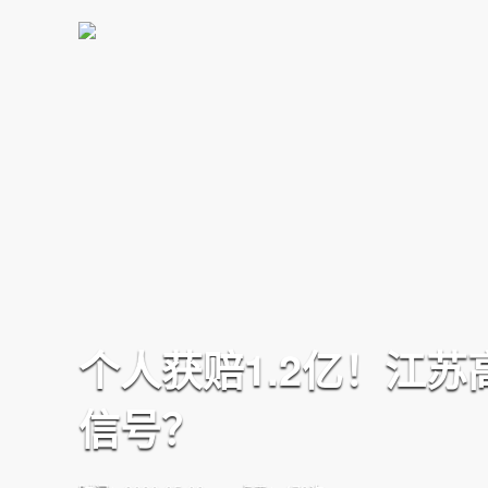
个人获赔1.2亿！江
信号？