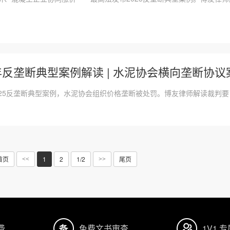
5年反垄断典型案例解读 | 水泥协会横向垄断协
025反垄断典型案例，水泥协会组织价格垄断被处罚。博友律师解读裁判
首页
1
2
1/2
尾页
<<
>>
费
免费文书审查
1V1 