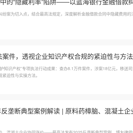
中的“隐藏利率”陷阱——以蓝海银行金融借款
纠纷案为切入点，结合最高法规定，深度解析金融借款合同中隐藏费用的
执法案件，透视企业知识产权合规的紧迫性与方
护知识产权”专项执法行动成果：查办8.1万件案件，涉案18亿元，移送司
规紧迫性与实操方法。
5年反垄断典型案例解读 | 原料药樟脑、混凝土
价、混凝土企业协同涨价——最高法发布2025反垄断典型案例。博友律