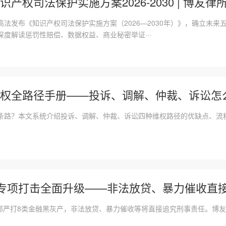
产权司法保护实施方案2026-2030 | 博友
，最高法发布《知识产权司法保护实施方案（2026—2030年）》，确立未
度解读惩罚性赔偿、数据权益、商业秘密举证···
权全路径手册——投诉、调解、仲裁、诉讼怎
条路？本文系统介绍投诉、调解、仲裁、诉讼四种维权路径的优缺点、流
”专项打击全面升级——非法放贷、暴力催收直
公安部严打8类金融黑灰产，非法放贷、暴力催收等将直接追究刑事责任。博