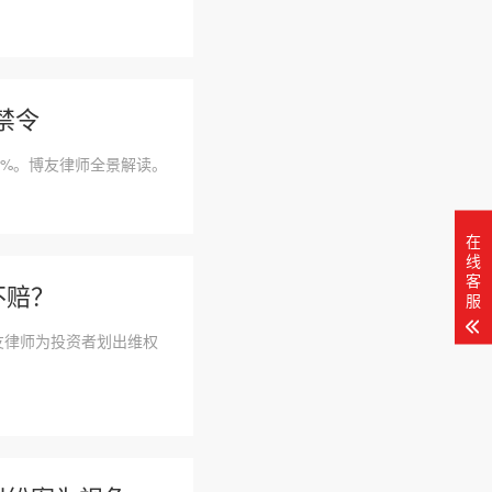
禁令
0%。博友律师全景解读。
在
线
客
不赔？
服
友律师为投资者划出维权