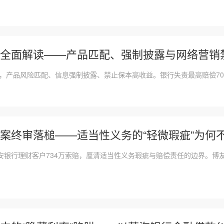
全面解读——产品匹配、强制披露与网络营销
落地，产品风险匹配、信息强制披露、禁止保本高收益。银行失责最高赔偿7
案终审落槌——适当性义务的“轻微瑕疵”为何
安银行理财客户734万索赔，厘清适当性义务瑕疵与赔偿责任的边界。博