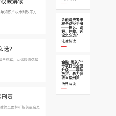
律所权威解读
来五年知识产权审判改革方
金融消费者维
权全路径手册
——投诉、调
解、仲裁、诉
讼怎么选？
法律解读
么选？
程与成本，助你快速选择
金融“黑灰产”
专项打击全面
升级——非法
放贷、暴力催
收直接刑责
法律解读
接刑责
友律师全面解析相关罪名及