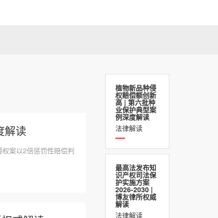
植物新品种侵
权赔偿额创新
高 | 第六批种
业保护典型案
例深度解读
度解读
法律解读
种侵权案以2倍惩罚性赔偿判
最高法发布知
识产权司法保
护实施方案
2026-2030 |
博友律所权威
解读
法律解读