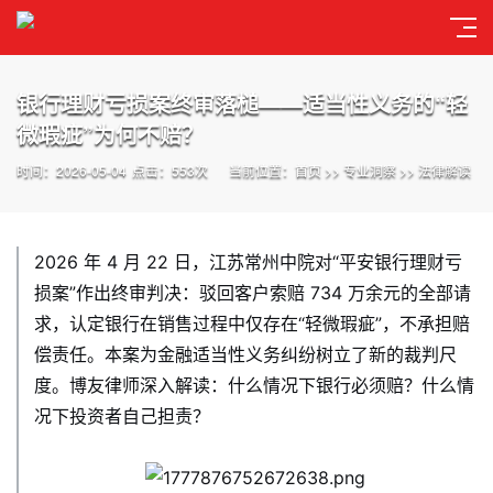
银行理财亏损案终审落槌——适当性义务的“轻
微瑕疵”为何不赔？
时间：2026-05-04
点击：553次
当前位置：
首页
>>
专业洞察
>>
法律解读
2026 年 4 月 22 日，江苏常州中院对“平安银行理财亏
损案”作出终审判决：驳回客户索赔 734 万余元的全部请
求，认定银行在销售过程中仅存在“轻微瑕疵”，不承担赔
偿责任。本案为金融适当性义务纠纷树立了新的裁判尺
度。博友律师深入解读：什么情况下银行必须赔？什么情
况下投资者自己担责？