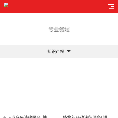
专业领域
知识产权
不正当竞争法律服务| 博友律所
植物新品种法律服务| 博友律所