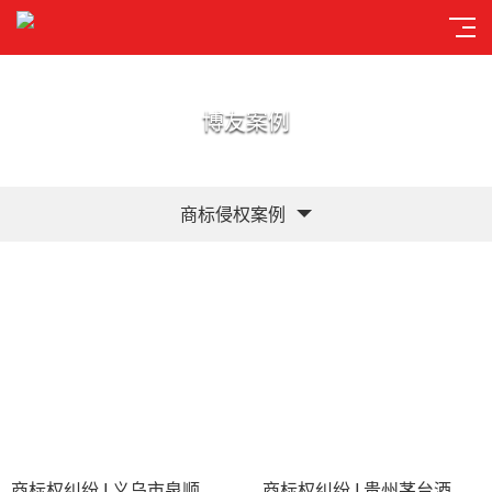
博友案例
商标侵权案例
商标权纠纷 I 义乌市泉顺户外野营用具有限公司、科纬亚（北京）商贸有限公司朝阳分公司侵害商标权纠纷
商标权纠纷 I 贵州茅台酒股份有限公司与北京市西城区洪洁副食店