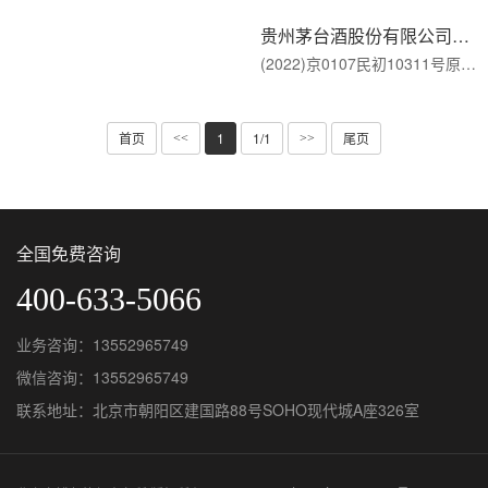
贵州茅台酒股份有限公司与北京茅品堂商贸有限公司侵害商标权纠纷一审民事裁定书
(2022)京0107民初10311号原告:贵州茅台酒股份有限公司，住所地贵州省遵义市亿怀市茅台镇。法定代表人:丁雄军···
首页
1
1/1
尾页
<<
>>
全国免费咨询
400-633-5066
业务咨询：13552965749
微信咨询：13552965749
联系地址：北京市朝阳区建国路88号SOHO现代城A座326室