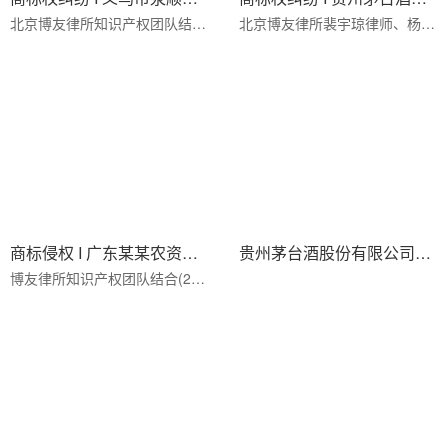
北京博友律所知识产权团队结合(2018)浙07民终5556号侵害商标权纠纷二审案，深度解析商标侵权二审裁判规则、···
北京博友律所裴宇琼律师、杨剑律师代理(2022)京0102民初17340号贵州茅台商标侵权案，成功维护知名品牌合法权···
商标侵权 I 广东某某农资股份有限公司、成都某某科学股份有限公司与绥化市某某肥业有限公司、商河县某某农资店侵害商标权
贵州茅台酒股份有限公司与北京茅品堂商贸有限公司侵害商标权纠纷一审民事裁定书
博友律所知识产权团队结合(2024)鲁01知民初601号商标侵权案，深度解析企业字号与商标的权利冲突、合理使用抗···