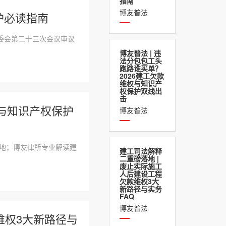
指南
博友普法
护必读指南
常委会第二十三次会议审议
博友普法 | 违
法分包包工头
跑路谁买单？
2026建工欠款
维权与知识产
权保护双线出
击
权与知识产权保护
博友普法
落地；博友律所专业解读建
建工司法解释
二重磅落地 |
废止实际施工
人后建设工程
欠款维权3大
新路径与实务
FAQ
博友普法
维权3大新路径与