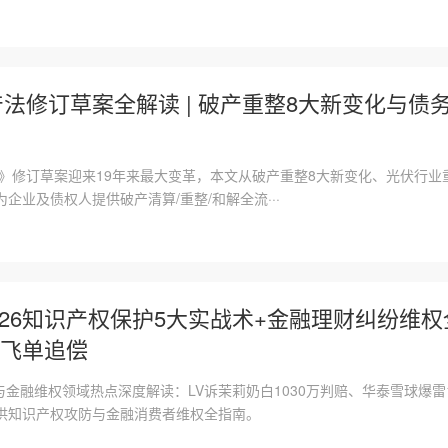
破产法修订草案全解读 | 破产重整8大新变化与
法》修订草案迎来19年来最大变革，本文从破产重整8大新变化、光伏行业重
企业及债权人提供破产清算/重整/和解全流···
2026知识产权保护5大实战术+金融理财纠纷维
飞单追偿
权与金融维权领域热点深度解读：LV诉茉莉奶白1030万判赔、华泰雪球爆雷
供知识产权攻防与金融消费者维权全指南。