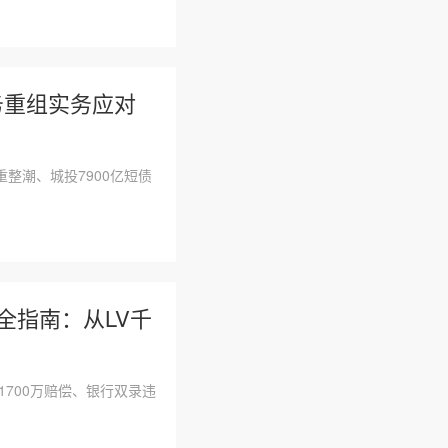
债务重组实务应对
整潮、城投7900亿短债
权全指南：从LV千
1700万赔偿、银行双录违