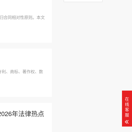
回归合同相对性原则。本文
析专利、商标、著作权、数
在
线
客
026年法律热点
服