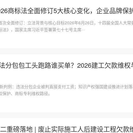
026商标法全面修订5大核心变化，企业品牌保
首次全面修订：立法背景与核心目标2026年6月26日，十四届全国人大
法》，国家主席习近平签署第七十七号主席···
 违法分包包工头跑路谁买单？2026建工欠款维
维权新判例：违法分包企业被判直接支付工资；知识产权强国建设推进计划
权保护、商标专利维权路径。
二重磅落地 | 废止实际施工人后建设工程欠款