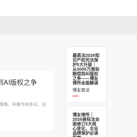
最高法2026知
识产权司法保
护5大升级｜
从3000万商标
赔偿到AI版权
之争——博友
到AI版权之争
律所全面解读
博友普法
策略、AI著作权争议、反
博友律所｜
2026商标法全
面修订5大核
心变化，企业
品牌保护必读