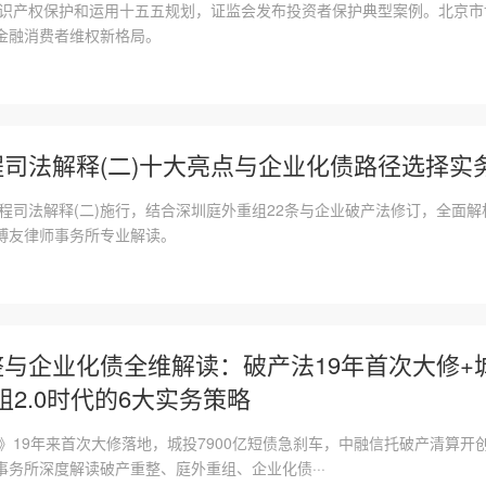
发知识产权保护和运用十五五规划，证监会发布投资者保护典型案例。北京
金融消费者维权新格局。
工程司法解释(二)十大亮点与企业化债路径选择实
工程司法解释(二)施行，结合深圳庭外重组22条与企业破产法修订，全面
博友律师事务所专业解读。
重整与企业化债全维解读：破产法19年首次大修+城
组2.0时代的6大实务策略
法》19年来首次大修落地，城投7900亿短债急刹车，中融信托破产清算
务所深度解读破产重整、庭外重组、企业化债···